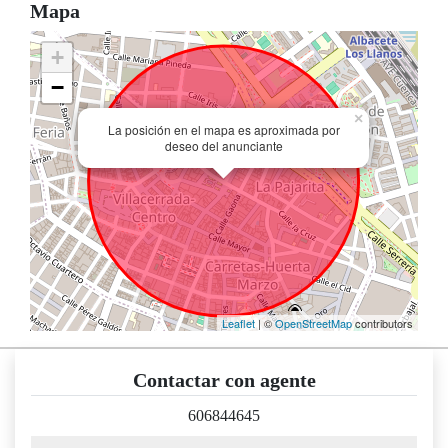
Mapa
+
−
×
La posición en el mapa es aproximada por
deseo del anunciante
Leaflet
| ©
OpenStreetMap
contributors
Contactar con agente
606844645
nombre