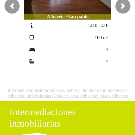
Previous
Next
Albacete / URBANIZACION PIÑA
Albacete / San pablo
VERDE
1410-1410
1776-1776
2
2
100
m
70
m
3
1
2
0
Intermediacionesinmobiliarias, venta y alquiler de inmuebles en
Albacete, inmobiliarias Albacete, casa Albacetey pisos Albacete
Intermediaciones
inmobiliarias