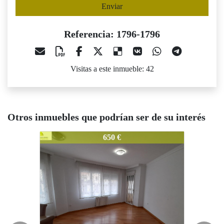
Enviar
Referencia: 1796-1796
Visitas a este inmueble: 42
Otros inmuebles que podrían ser de su interés
1796-1796
1796-1796
1
650 €
550 €