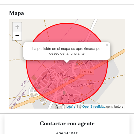
Mapa
+
−
×
La posición en el mapa es aproximada por
deseo del anunciante
Leaflet
| ©
OpenStreetMap
contributors
Contactar con agente
606844645