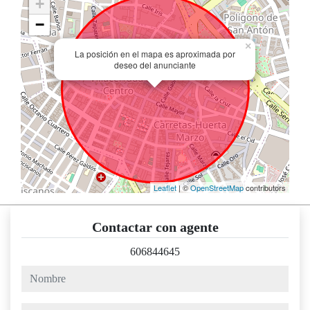
+
−
×
La posición en el mapa es aproximada por
deseo del anunciante
Leaflet
| ©
OpenStreetMap
contributors
Contactar con agente
606844645
nombre