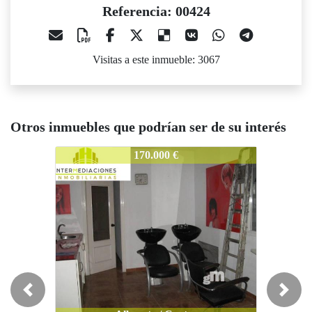
Referencia: 00424
Visitas a este inmueble: 3067
Otros inmuebles que podrían ser de su interés
00424
00424
00
170.000 €
190.000 €
Previous
Next