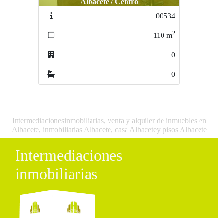
Albacete / Centro
Albacete / FRANCISCANOS
00534
1177-1177
2
2
110
m
130
m
0
4
0
0
Intermediacionesinmobiliarias, venta y alquiler de inmuebles en
Albacete, inmobiliarias Albacete, casa Albacetey pisos Albacete
Intermediaciones
inmobiliarias