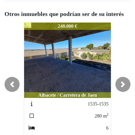
Otros inmuebles que podrían ser de su interés
1300-1300
1300-1300
1
240.000 €
130.000 €
Previous
Next
Albacete / Carretera de Jaen
Albacete / Carretera de Jaen
1535-1535
1509-1509
2
2
280
m
600
m
6
0